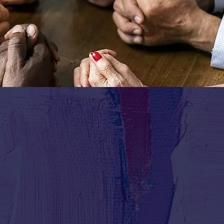
gure majeure, non
ulement pour ses
its,...