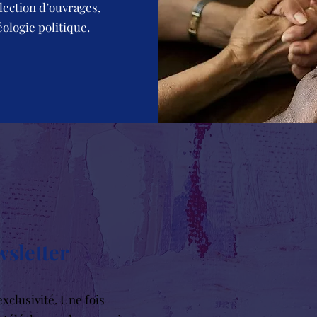
lection d’ouvrages,
fi
se
éologie politique.
écr
wsletter
xclusivité. Une fois