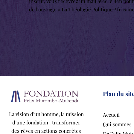
inscrit, vous recevrez un mail avec le lien pou
de l’ouvrage « La Théologie Politique Africain
Plan du sit
La vision d’un homme, la mission
Accueil
d’une fondation : transformer
Qui sommes-
des rêves en actions concrètes
Dr Felix Mu