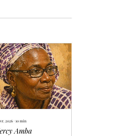
vr. 2026
∙
10
min
ercy Amba