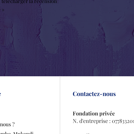
r télécharger la recension
e »
e
Contactez-nous
Fondation privée
N. d'entreprise : 07783320
nous ?
tombo-Mukendi