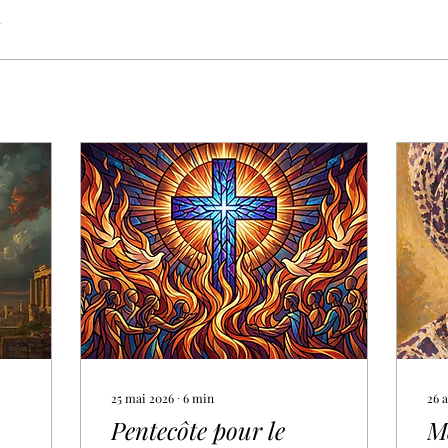
1
25 mai 2026
∙
6
min
26 a
Pentecôte pour le
M