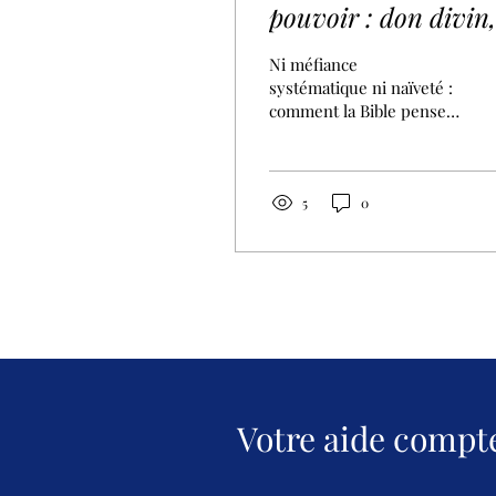
pouvoir : don divin,
risque humain
Ni méfiance
systématique ni naïveté :
comment la Bible pense-
t-elle le pouvoir ?
Résumé critique du
rapport A Theology of
Power (Pennington &
5
0
Bickley, Theos Think
Tank / Christian Aid,
2026).
Votre aide compt