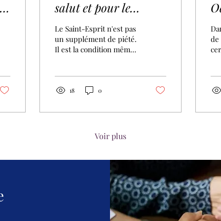
salut et pour le
O
service
t
Le Saint-Esprit n'est pas
Dan
de
un supplément de piété.
de 
Il est la condition même
cer
de l'authenticité
co
chrétienne, à la fois pour
l'é
le salut et pour le
doc
service. Une réflexion
dé
18
0
inspirée d'une
con
prédication du
du 
professeur Félix
qui
Mutombo-Mukendi.
lie
Voir plus
mét
de
Am
193
mé
e
rel
El
re