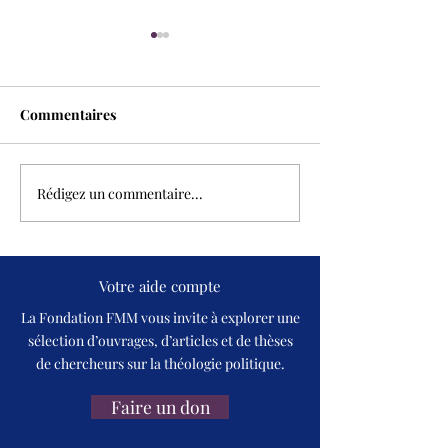
Commentaires
Rédigez un commentaire...
Une théologie du pouvoir
Pentecôte pour l
: don divin, risque
pour le service
humain
Votre aide compte
La Fondation FMM vous invite à explorer une
sélection d’ouvrages, d’articles et de thèses
de chercheurs sur la théologie politique.
Faire un don