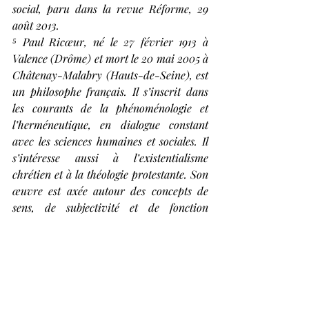
social, paru dans la revue Réforme, 29 
août 2013.
⁵ Paul Ricœur, né le 27 février 1913 à 
Valence (Drôme) et mort le 20 mai 2005 à 
Châtenay-Malabry (Hauts-de-Seine), est 
un philosophe français. Il s’inscrit dans 
les courants de la phénoménologie et 
l’herméneutique, en dialogue constant 
avec les sciences humaines et sociales. Il 
s’intéresse aussi à l’existentialisme 
chrétien et à la théologie protestante. Son 
œuvre est axée autour des concepts de 
sens, de subjectivité et de fonction 
heuristique de la fiction, notamment dans 
la littérature et l’histoire.
⁶ Dietrich Bonhoeffer, né le 4 février 1906 
à Breslau (aujourd’hui Wrocław en 
Pologne), et mort (exécuté) le 9 avril 1945 
au camp de concentration de Flossenbürg, 