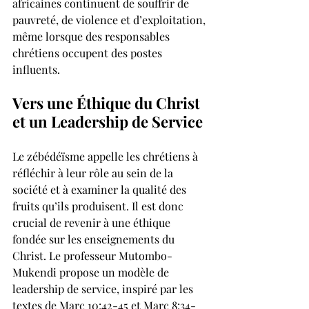
africaines continuent de souffrir de 
pauvreté, de violence et d’exploitation, 
même lorsque des responsables 
chrétiens occupent des postes 
influents.
Vers une Éthique du Christ 
et un Leadership de Service
Le zébédéïsme appelle les chrétiens à 
réfléchir à leur rôle au sein de la 
société et à examiner la qualité des 
fruits qu’ils produisent. Il est donc 
crucial de revenir à une éthique 
fondée sur les enseignements du 
Christ. Le professeur Mutombo-
Mukendi propose un modèle de 
leadership de service, inspiré par les 
textes de Marc 10:42-45 et Marc 8:34-