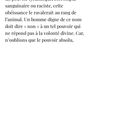
sanguinaire ou raciste, cette 
obéissance le ravalerait au rang de 
l’animal. Un homme digne de ce nom 
doit dire « non » à un tel pouvoir qui 
ne répond pas à la volonté divine. Car, 
n’oublions que le pouvoir absolu, 
despotique exclut Dieu dans son 
exercice. 
 C’est dans cette optique, d’ailleurs, 
que le poète Valssili Joukouski nous 
donne in fine une bonne conclusion 
en ces termes : « La véritable 
puissance du monarque n’est pas dans 
le nombre de ses soldats, mais dans la 
prospérité de ses sujets ».
 Cet article est rédigé par le Dr. Jimi P. 