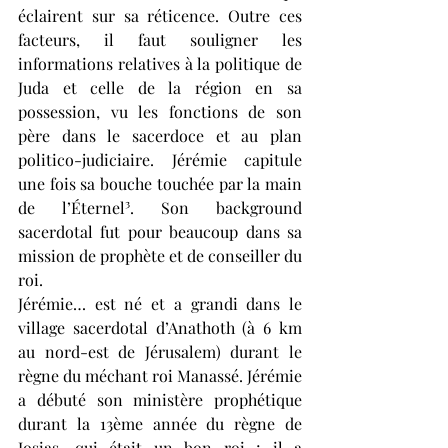
éclairent sur sa réticence. Outre ces 
facteurs, il faut souligner les 
informations relatives à la politique de 
Juda et celle de la région en sa 
possession, vu les fonctions de son 
père dans le sacerdoce et au plan 
politico-judiciaire. Jérémie capitule 
une fois sa bouche touchée par la main 
de l’Éternel³. Son background 
sacerdotal fut pour beaucoup dans sa 
mission de prophète et de conseiller du 
roi. 
Jérémie… est né et a grandi dans le 
village sacerdotal d’Anathoth (à 6 km 
au nord-est de Jérusalem) durant le 
règne du méchant roi Manassé. Jérémie 
a débuté son ministère prophétique 
durant la 13ème année du règne de 
Josias, qui était un bon roi ; il a 