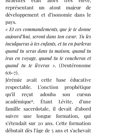
Israélites était alors très élevé, 
représentant un atout majeur de 
développement et d’isonomie dans le 
pays. 
« Et ces commandements, que je te donne 
aujourd’hui, seront dans ton cœur. Tu les 
inculqueras à tes enfants, et tu en parleras 
quand tu seras dans ta maison, quand tu 
iras en voyage, quand tu te coucheras et 
quand tu te lèveras »
. (Deutéronome 
6:6-7).
Jérémie avait cette base éducative 
respectable. L’onction prophétique 
qu’il reçut adouba son cursus 
académique⁹. Étant Lévite, d’une 
famille sacerdotale, il devait d’abord 
suivre une longue formation, qui 
s’étendait sur 20 ans. Cette formation 
débutait dès l’âge de 5 ans et s’achevait 