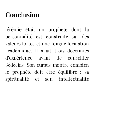
Conclusion 
Jérémie était un prophète dont la 
personnalité est construite sur des 
valeurs fortes et une longue formation 
académique. Il avait trois décennies 
d’expérience avant de conseiller 
Sédécias. Son cursus montre combien 
le prophète doit être équilibré : sa 
spiritualité et son intellectualité 
doivent être excellentes et mâtures. Le 
prophète est un homme spirituel et 
intellectuel. Le prophétisme est 
effectivement une science, celle des 
mystères élucidés et communiqués aux 
hommes et leurs dirigeants, pour la 
bonne gouvernance de la cité. Jérémie 