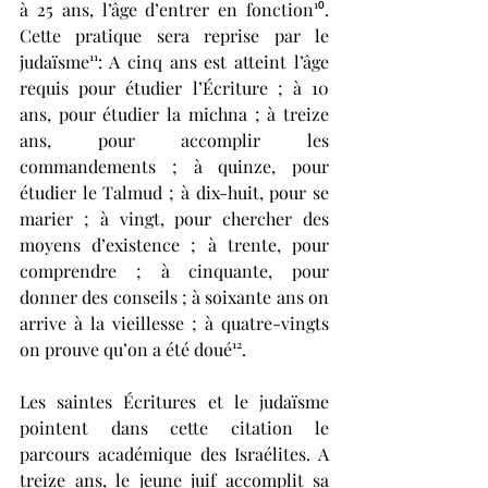
à 25 ans, l’âge d’entrer en fonction¹⁰. 
Cette pratique sera reprise par le 
judaïsme¹¹: A cinq ans est atteint l’âge 
requis pour étudier l’Écriture ; à 10 
ans, pour étudier la michna ; à treize 
ans, pour accomplir les 
commandements ; à quinze, pour 
étudier le Talmud ; à dix-huit, pour se 
marier ; à vingt, pour chercher des 
moyens d’existence ; à trente, pour 
comprendre ; à cinquante, pour 
donner des conseils ; à soixante ans on 
arrive à la vieillesse ; à quatre-vingts 
on prouve qu’on a été doué¹². 
Les saintes Écritures et le judaïsme 
pointent dans cette citation le 
parcours académique des Israélites. A 
treize ans, le jeune juif accomplit sa 