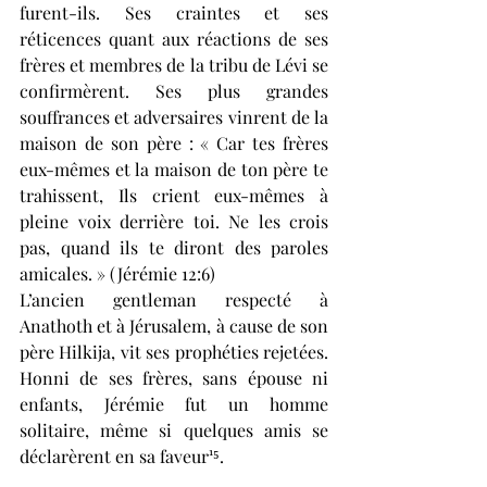
furent-ils. Ses craintes et ses 
réticences quant aux réactions de ses 
frères et membres de la tribu de Lévi se 
confirmèrent. Ses plus grandes 
souffrances et adversaires vinrent de la 
maison de son père : « Car tes frères 
eux-mêmes et la maison de ton père te 
trahissent, Ils crient eux-mêmes à 
pleine voix derrière toi. Ne les crois 
pas, quand ils te diront des paroles 
amicales. » (Jérémie 12:6) 
L’ancien gentleman respecté à 
Anathoth et à Jérusalem, à cause de son 
père Hilkija, vit ses prophéties rejetées. 
Honni de ses frères, sans épouse ni 
enfants, Jérémie fut un homme 
solitaire, même si quelques amis se 
déclarèrent en sa faveur¹⁵. 