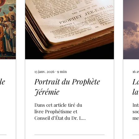
13 janv. 2026
∙
9
min
16 a
le
Portrait du Prophète
La
Jérémie
la
en
J
Dans cet article tiré du
Intr
livre Prophétisme et
soc
Conseil d’État du Dr. Luc
mes
Elomon, il est question
Cro
d’examiner le parcours
dé
du prophète Jérémie. Ce
pol