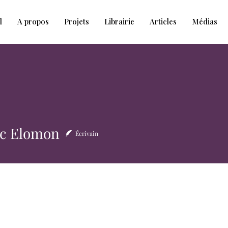
l
A propos
Projets
Librairie
Articles
Médias
uc Elomon
Écrivain