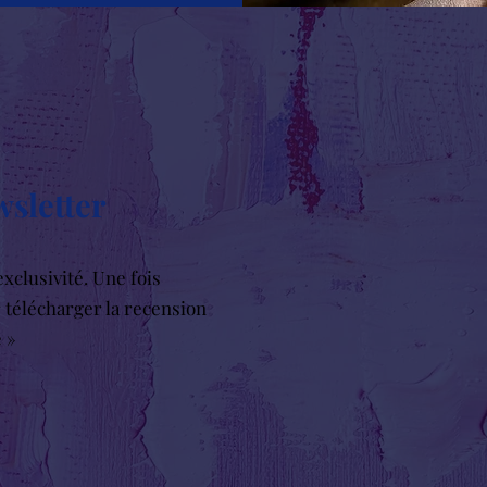
wsletter
xclusivité. Une fois
r télécharger la recension
e »