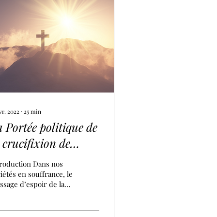
vr. 2022
∙
25
min
 Portée politique de
 crucifixion de
ésus
oduction Dans nos
iétés en souffrance, le
sage d’espoir de la
ix tant au niveau de la
votion personnelle que
itique n’a jamais été