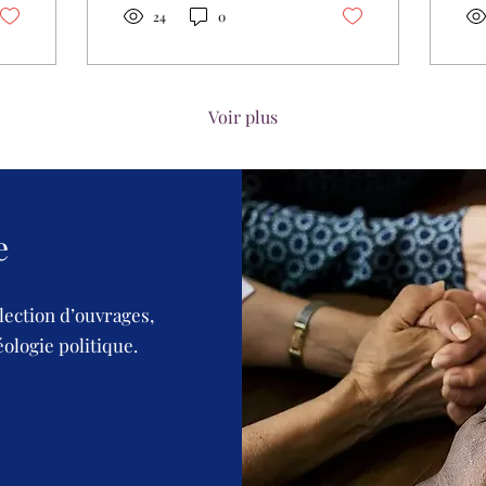
personnage biblique et
aut
24
0
emblématique marque
en
les esprits de ceux qui
bel
lisent la Bible. Sa vocation
Res
et l’influence de son
peu
Voir plus
arrière-plan familial et
cél
religieux jouèrent un
Go
rôle dans son ministère
tou
prophétique et sa
vét
responsabilité de
cau
e
conseiller d’État auprès
cit
du roi Sédécias. Sa
ét
vocation « La parole de
per
lection d’ouvrages,
l’Éternel me fut
soc
adressée, en ces mots :
cru
éologie politique.
Avant que je...
de 