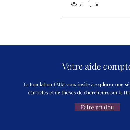
fondements bibliques,
33
0
historiques et
ecclésiologiques de cet
engagement — des
origines grecques de
l'Ekklêsia aux cas
empiriques
contemporains (Bénin,
RDC, Rwanda, Nigeria,
Afrique du Sud).
Votre aide compt
La Fondation FMM vous invite à explorer une sé
d’articles et de thèses de chercheurs sur la th
Faire un don