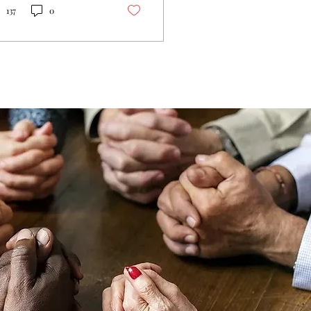
ant d’actualité. Il y a
137
0
core dans l’Homme de
les valeurs que le
suscité et Sa Croix
vent raviver. La
èbre Croix de
lgotha appelle
jours des conscrits
érans et nouveaux à la
se du Roi et de nos
és temporelles. Cette
ude propose une
spective historique,
iale et politique de la
cifixion et de l'appel
la...