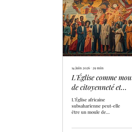
14 juin 2026
∙
29
min
L'Église comme mou
de citoyenneté et
acteur géopolitique 
L'Église africaine
Afrique
subsaharienne peut-elle
être un moule de
subsaharienne
citoyenneté et un acteur
géopolitique ? Dr Luc
Elomon analyse les