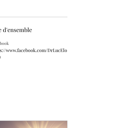
e d'ensemble
ebook
ps://www.facebook.com/DrLucElo
n