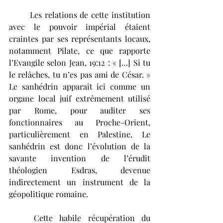
	Les relations de cette institution 
avec le pouvoir impérial étaient 
craintes par ses représentants locaux, 
notamment Pilate, ce que rapporte 
l’Evangile selon Jean, 19:12 : « […] Si tu 
le relâches, tu n’es pas ami de César. » 
Le sanhédrin apparaît ici comme un 
organe local juif extrêmement utilisé 
par Rome, pour auditer ses 
fonctionnaires au Proche-Orient, 
particulièrement en Palestine. Le 
sanhédrin est donc l’évolution de la 
savante invention de l’érudit 
théologien Esdras, devenue 
indirectement un instrument de la 
géopolitique romaine. 
	Cette habile récupération du 