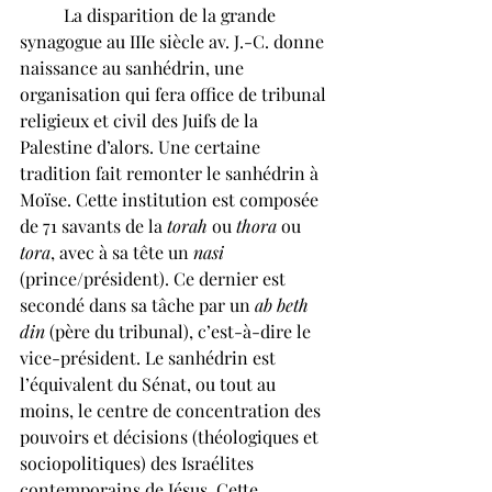
	La disparition de la grande 
synagogue au IIIe siècle av. J.-C. donne 
naissance au sanhédrin, une 
organisation qui fera office de tribunal 
religieux et civil des Juifs de la 
Palestine d’alors. Une certaine 
tradition fait remonter le sanhédrin à 
Moïse. Cette institution est composée 
de 71 savants de la 
torah
 ou 
thora
 ou 
tora
, avec à sa tête un 
nasi 
(prince/président). Ce dernier est 
secondé dans sa tâche par un 
ab beth 
din 
(père du tribunal), c’est-à-dire le 
vice-président. Le sanhédrin est 
l’équivalent du Sénat, ou tout au 
moins, le centre de concentration des 
pouvoirs et décisions (théologiques et 
sociopolitiques) des Israélites 
contemporains de Jésus. Cette 