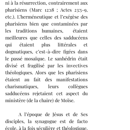
ni à la résurrection, contrairement aux 
pharisiens (Marc 12:18 ; Actes 23:5-9, 
etc.). L’herméneutique et l’exégèse des 
pharisiens bien que contaminées par 
les traditions humaines,  étaient 
meilleures que celles des sadducéens 
qui étaient plus littérales et 
dogmatiques, c’est-à-dire figées dans 
le passé mosaïque. Le sanhédrin était 
divisé et fragilisé par les invectives 
théologiques. Alors que les pharisiens 
étaient au fait des manifestations 
charismatiques, leurs collègues 
sadducéens rejetaient cet aspect du 
ministère (de la chaire) de Moïse. 
	A l’époque de Jésus et de Ses 
disciples, la synagogue est de facto 
école, à la fois séculière et théologique, 