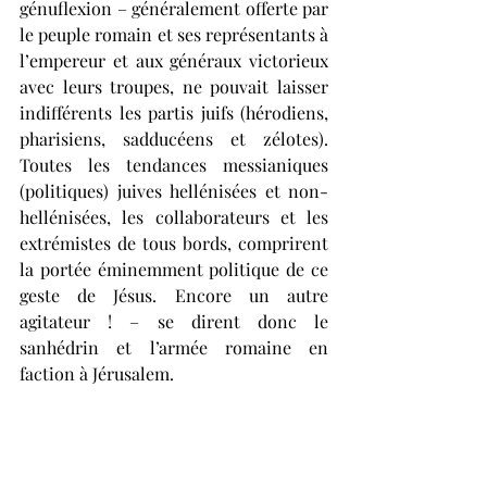
génuflexion – généralement offerte par 
le peuple romain et ses représentants à 
l’empereur et aux généraux victorieux 
avec leurs troupes, ne pouvait laisser 
indifférents les partis juifs (hérodiens, 
pharisiens, sadducéens et zélotes). 
Toutes les tendances messianiques 
(politiques) juives hellénisées et non-
hellénisées, les collaborateurs et les 
extrémistes de tous bords, comprirent 
la portée éminemment politique de ce 
geste de Jésus. Encore un autre 
agitateur ! – se dirent donc le 
sanhédrin et l’armée romaine en 
faction à Jérusalem.
	Deuxièmement, le très politique 
titre 
« Fils de David »
 scandé par les 
accueillants (Matthieu 21:9, 15), abat 