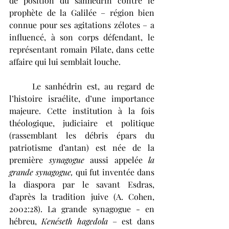
de position du sanhédrin contre le 
prophète de la Galilée – région bien 
connue pour ses agitations zélotes – a 
influencé, à son corps défendant, le 
représentant romain Pilate, dans cette 
affaire qui lui semblait louche.
	Le sanhédrin est, au regard de 
l’histoire israélite, d’une importance 
majeure. Cette institution à la fois 
théologique, judiciaire et politique 
(rassemblant les débris épars du 
patriotisme d’antan) est née de la 
première 
synagogue 
aussi appelée 
la 
grande synagogue,
 qui fut inventée dans 
la diaspora par le savant Esdras, 
d’après la tradition juive (A. Cohen, 
2002:28). La grande synagogue - en 
hébreu, 
Kenéseth hagedola
 – est dans 