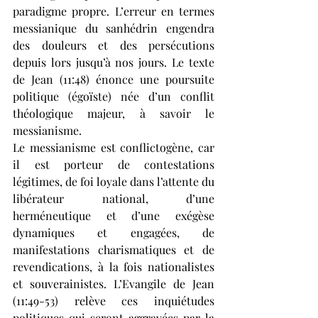
paradigme propre. L’erreur en termes 
messianique du sanhédrin engendra 
des douleurs et des persécutions 
depuis lors jusqu’à nos jours. Le texte 
de Jean (11:48) énonce une poursuite 
politique (égoïste) née d’un conflit 
théologique majeur, à savoir le 
messianisme. 
Le messianisme est conflictogène, car 
il est porteur de contestations 
légitimes, de foi loyale dans l’attente du 
libérateur national, d’une 
herméneutique et d’une exégèse 
dynamiques et engagées, de 
manifestations charismatiques et de 
revendications, à la fois nationalistes 
et souverainistes. L’Evangile de Jean 
(11:49-53) relève ces inquiétudes 
politiques qui seront aggravées par la 