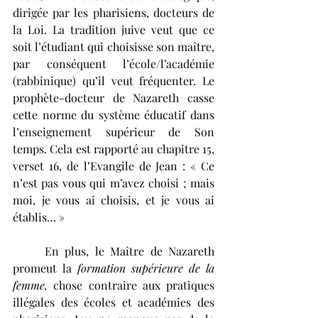
dirigée par les pharisiens, docteurs de 
la Loi. La tradition juive veut que ce 
soit l’étudiant qui choisisse son maître, 
par conséquent l’école/l’académie 
(rabbinique) qu’il veut fréquenter. Le 
prophète-docteur de Nazareth casse 
cette norme du système éducatif dans 
l’enseignement supérieur de Son 
temps. Cela est rapporté au chapitre 15, 
verset 16, de l’Evangile de Jean : « Ce 
n’est pas vous qui m’avez choisi ; mais 
moi, je vous ai choisis, et je vous ai 
établis… » 
	En plus, le Maître de Nazareth 
promeut la 
formation supérieure de la 
femme,
 chose contraire aux pratiques 
illégales des écoles et académies des 