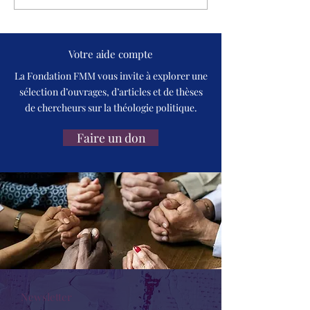
: don divin, risque
pour le service
humain
Votre aide compte
La Fondation FMM vous invite à explorer une
sélection d’ouvrages, d’articles et de thèses
de chercheurs sur la théologie politique.
Faire un don
Newsletter