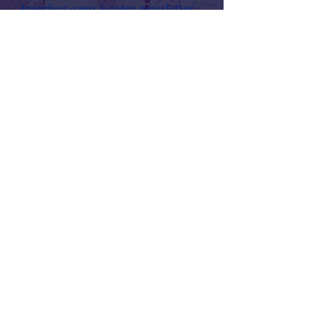
Inscrivez-vous à notre newsletter
Restez connectés et recevez nos contenus
en exclusivité. Une fois inscrit, vous
recevrez un mail avec le lien pour
télécharger la recension de l’ouvrage « La
Théologie Politique Africaine »