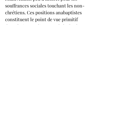
souffrances sociales touchant les non-
chrétiens. Ces positions anabaptistes 
constituent le point de vue primitif 
des relations Eglise-Etat de la fin de 
l’époque médiévale. Aujourd’hui ces 
positions ont évolué. S’impliquer en 
politique est encouragé et considéré 
comme une opportunité de servir le 
bien commun, son prochain, tant que 
cela se fait dans les limites permises 
par le discipolat chrétien. Pour 
Redekop, les héritiers de cette 
tradition font aujourd’hui face au défi 
de soit retenir ce qui est vraiment 
biblique, ou soit de faire des 
modifications là où elles sont justifiées.