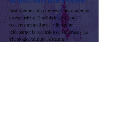
Inscrivez-vous à notre newsletter
Restez connectés et recevez nos contenus
en exclusivité. Une fois inscrit, vous
recevrez un mail avec le lien pour
télécharger la recension de l’ouvrage « La
Théologie Politique Africaine »