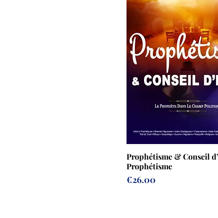
Prophétisme & Conseil d’
Prophétisme
Prix
€26.00