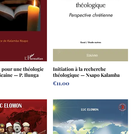
e pour une théologie
Initiation à la recherche
icaine — P. Ilunga
théologique — Nsapo Kalamba
Prix
€11.00