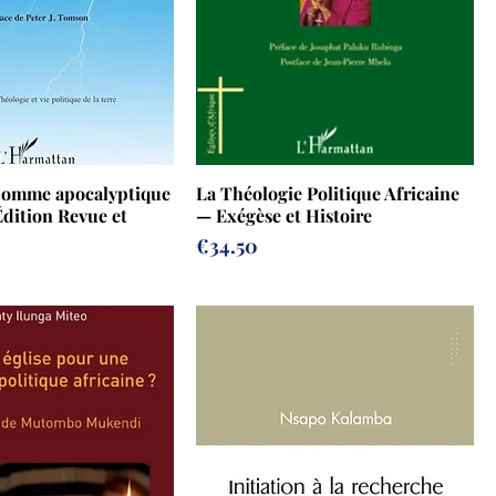
'Homme apocalyptique
La Théologie Politique Africaine
dition Revue et
— Exégèse et Histoire
Prix
€34.50