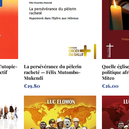
l'utopie-
La persévérance du pèlerin
Quelle églis
ctif
racheté — Félix Mutombo-
politique afr
Mukendi
Miteo
Prix
Prix
€19.80
€16.00