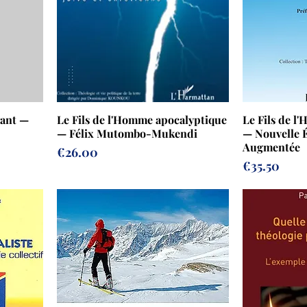
rant —
Le Fils de l'Homme apocalyptique
Le Fils de l
— Félix Mutombo-Mukendi
— Nouvelle É
Augmentée
Prix
€26.00
Prix
€35.50