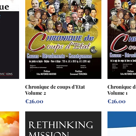
Chronique de coups d’Etat
Chronique d
Volume 2
Volume 1
Prix
Prix
€26.00
€26.00