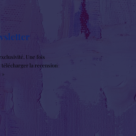
wsletter
xclusivité. Une fois
r télécharger la recension
e »