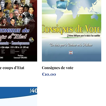
e coups d’Etat
Consignes de vote
Prix
€10.00