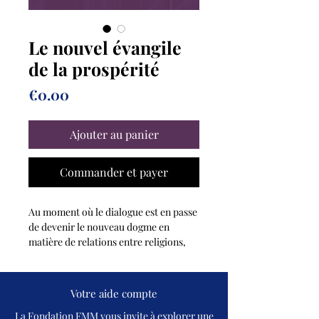
Le nouvel évangile
de la prospérité
Prix
€0.00
Ajouter au panier
Commander et payer
Au moment où le dialogue est en passe
de devenir le nouveau dogme en
matière de relations entre religions,
entre croyants de toutes croyances, il
est urgent de l’instaurer entre les
chrétiens prédicateurs de la prospérité
Votre aide compte
comme « droit divin » et les autres.
La Fondation FMM vous invite à explorer une
Mais le dialogue entre ceux qui se