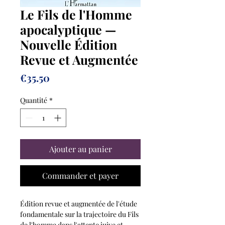
Le Fils de l'Homme
apocalyptique —
Nouvelle Édition
Revue et Augmentée
Prix
€35.50
Quantité
*
Ajouter au panier
Commander et payer
Édition revue et augmentée de l'étude
fondamentale sur la trajectoire du Fils
de l'homme dans l'attente juive et