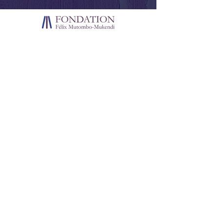
La vision d’un homme, la mission d’une
fondation : transformer des rêves en actions
concrètes pour impacter durablement la
société.
Plan du site
Accueil
Qui sommes-nous ?
Dr Felix Mutombo-Mukendi
Projets
Articles
Médias
Librairie
Contactez-nous