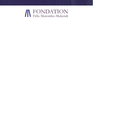
La vision d’un homme, la mission d’une
fondation : transformer des rêves en actions
concrètes pour impacter durablement la
société.
Plan du site
Accueil
Qui sommes-nous ?
Dr Felix Mutombo-Mukendi
Projets
Articles
Médias
Librairie
Contactez-nous