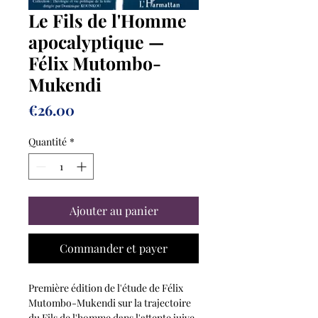
Le Fils de l'Homme
apocalyptique —
Félix Mutombo-
Mukendi
Prix
€26.00
Quantité
*
Ajouter au panier
Commander et payer
Première édition de l'étude de Félix
Mutombo-Mukendi sur la trajectoire
du Fils de l'homme dans l'attente juive