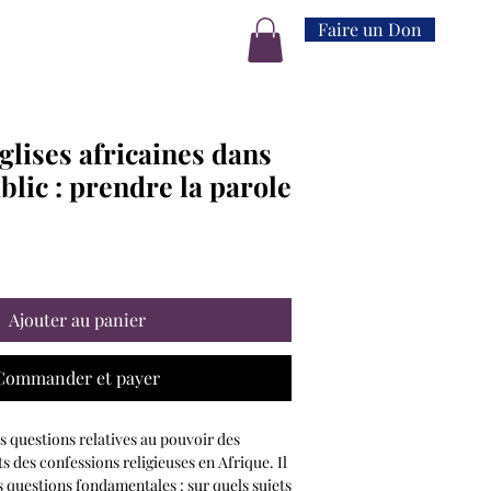
Faire un Don
glises africaines dans
blic : prendre la parole
Ajouter au panier
Commander et payer
es questions relatives au pouvoir des
s des confessions religieuses en Afrique. Il
s questions fondamentales : sur quels sujets