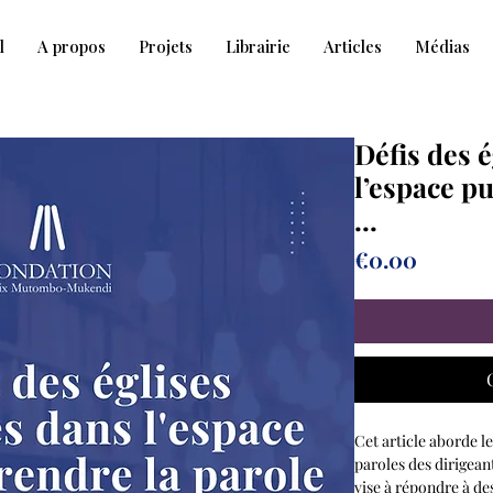
l
A propos
Projets
Librairie
Articles
Médias
Défis des é
l’espace pu
...
Prix
€0.00
Cet article aborde l
paroles des dirigeant
vise à répondre à de