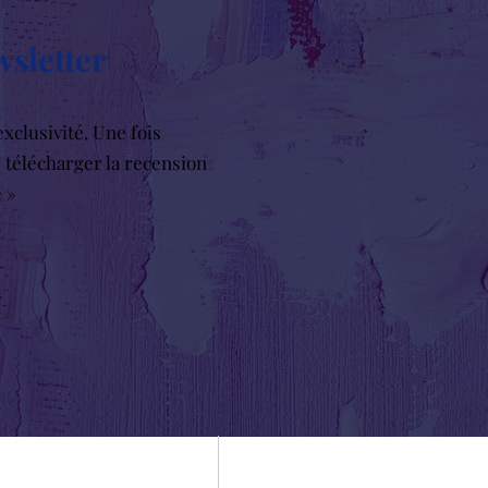
wsletter
xclusivité. Une fois
r télécharger la recension
e »