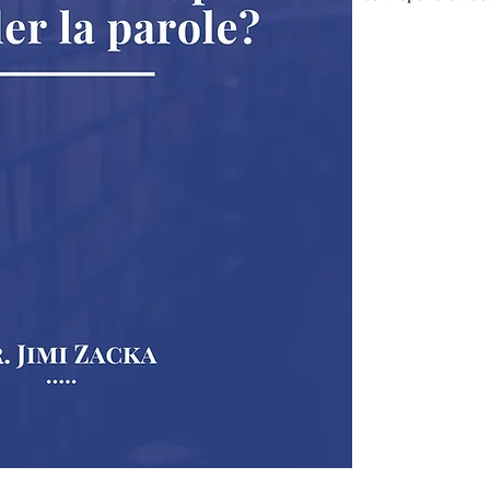
et dans quelle mesure
devraient-ils potent
publique ? L’Église a
s’exprimer en public 
limiter à prêcher un
sujets non religieux, 