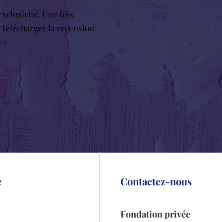
xclusivité. Une fois
r télécharger la recension
e »
e
Contactez-nous
Fondation privée