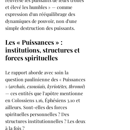
renversé les puissants de leurs trônes 
et élevé les humbles » — comme 
expression d'un rééquilibrage des 
dynamiques de pouvoir, non d'une 
simple destruction des puissants.
Les « Puissances » : 
institutions, structures et 
forces spirituelles
Le rapport aborde avec soin la 
question paulinienne des « Puissances 
» (
archais, exousiais, kyriotētes, thronoi
) 
— ces entités que l'apôtre mentionne 
en Colossiens 1.16, Éphésiens 3.10 et 
ailleurs. Sont-elles des forces 
spirituelles personnelles ? Des 
structures institutionnelles ? Les deux 
à la fois ?