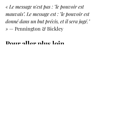
« Le message n'est pas : "le pouvoir est 
mauvais". Le message est : "le pouvoir est 
donné dans un but précis, et il sera jugé." 
»
 — Pennington & Bickley
Pour aller plus loin
Lire le rapport complet sur le site de 
Theos Think Tank : 
https://www.theosthinktank.co.uk/rese
arch/2026/01/29/power-in-the-new-
testament
Madeleine Pennington est directrice de la 
recherche à Theos et docteure en 
théologie de l'Université d'Oxford. Paul 
Bickley est chercheur indépendant, 
ancien responsable de l'engagement 