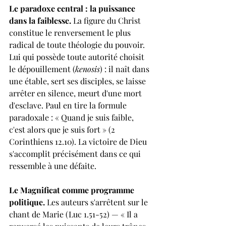
Le paradoxe central : la puissance 
dans la faiblesse. 
La figure du Christ 
constitue le renversement le plus 
radical de toute théologie du pouvoir. 
Lui qui possède toute autorité choisit 
le dépouillement (
kenosis
) : il naît dans 
une étable, sert ses disciples, se laisse 
arrêter en silence, meurt d'une mort 
d'esclave. Paul en tire la formule 
paradoxale : « Quand je suis faible, 
c'est alors que je suis fort » (2 
Corinthiens 12.10). La victoire de Dieu 
s'accomplit précisément dans ce qui 
ressemble à une défaite.
Le Magnificat comme programme 
politique. 
Les auteurs s'arrêtent sur le 
chant de Marie (Luc 1.51-52) — « Il a 