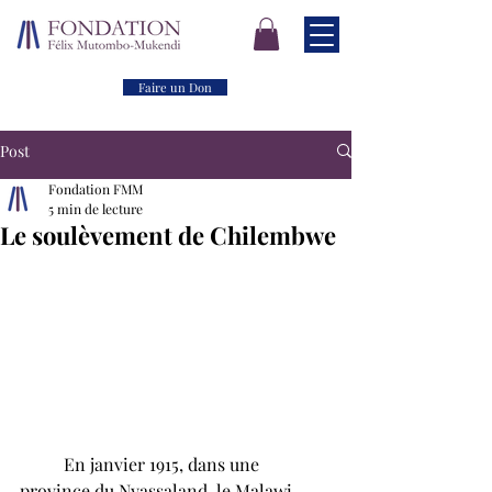
Faire un Don
Post
Fondation FMM
5 min de lecture
Le soulèvement de Chilembwe
	En janvier 1915, dans une 
province du Nyassaland, le Malawi 