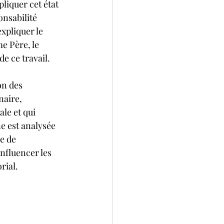
iquer cet état 
onsabilité 
xpliquer le 
e Père, le 
e ce travail.
on des 
aire, 
le et qui 
e est analysée 
e de 
nfluencer les 
rial.