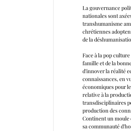
La gouvernance politi
nationales sont axée
transhumanisme ambi
chrétiennes adoptent 
de la déshumanisation
Face à la pop culture 
famille et de la bon
d'innover la réalité 
connaissances, en vu
économiques pour le v
relative à la produc
transdisciplinaires p
production des connai
Continent un moule ci
sa communauté d'homm