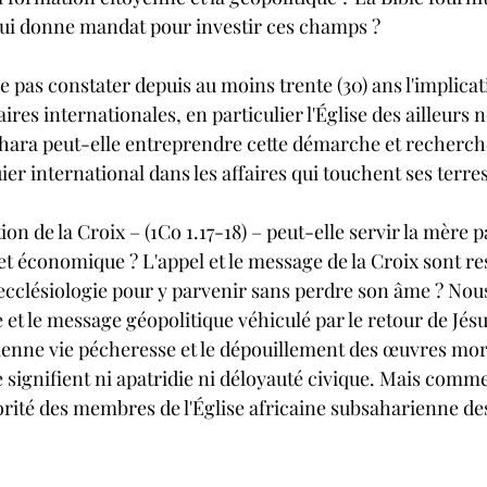
 lui donne mandat pour investir ces champs ?
ne pas constater depuis au moins trente (30) ans l'implicat
faires internationales, en particulier l'Église des ailleur
ahara peut-elle entreprendre cette démarche et recherch
ier international dans les affaires qui touchent ses terres
n de la Croix – (1Co 1.17-18) – peut-elle servir la mère pa
et économique ? L'appel et le message de la Croix sont re
e ecclésiologie pour y parvenir sans perdre son âme ? No
et le message géopolitique véhiculé par le retour de Jésu
enne vie pécheresse et le dépouillement des œuvres morte
signifient ni apatridie ni déloyauté civique. Mais comme
orité des membres de l'Église africaine subsaharienne de