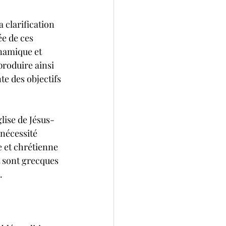
 clarification 
ée de ces 
ynamique et 
 produire ainsi 
te des objectifs 
lise de Jésus-
nécessité 
e et chrétienne 
t sont grecques 
.