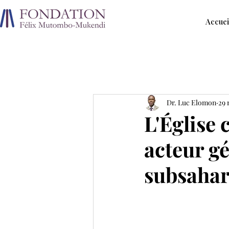
Accuei
Dr. Luc Elomon
29 
L'Église
acteur g
subsaha