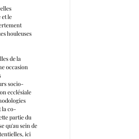
elles 
et le 
ertement 
ues houleuses 
les de la 
ne occasion 
 
urs socio-
on ecclésiale 
hodologies 
 la co-
tte partie du 
se qu'au sein de 
tielles, ici 