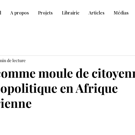
l
A propos
Projets
Librairie
Articles
Médias
min de lecture
 comme moule de citoyenn
éopolitique en Afrique
rienne