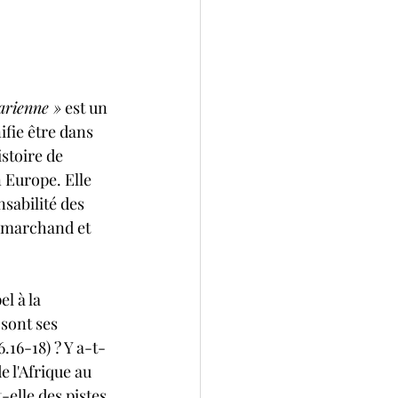
arienne »
 est un 
ifie être dans 
stoire de 
 Europe. Elle 
sabilité des 
, marchand et 
l à la 
 sont ses 
.16-18) ? Y a-t-
 l'Afrique au 
-elle des pistes 