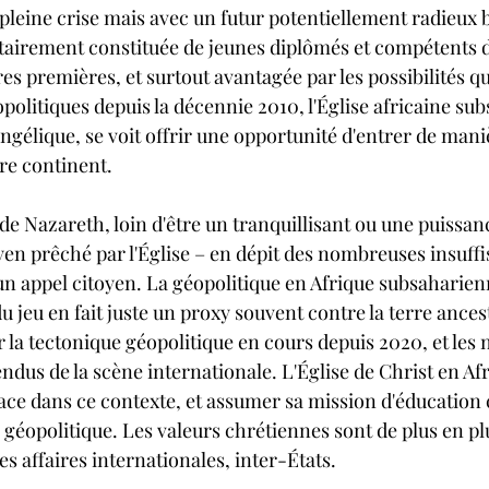
pleine crise mais avec un futur potentiellement radieux b
airement constituée de jeunes diplômés et compétents d
s premières, et surtout avantagée par les possibilités que
olitiques depuis la décennie 2010, l'Église africaine su
ngélique, se voit offrir une opportunité d'entrer de man
tre continent.
e Nazareth, loin d'être un tranquillisant ou une puissan
n prêché par l'Église – en dépit des nombreuses insuffi
n appel citoyen. La géopolitique en Afrique subsaharienn
du jeu en fait juste un proxy souvent contre la terre ancest
ar la tectonique géopolitique en cours depuis 2020, et les
endus de la scène internationale. L'Église de Christ en Afr
lace dans ce contexte, et assumer sa mission d'éducation 
 géopolitique. Les valeurs chrétiennes sont de plus en plus
s affaires internationales, inter-États.