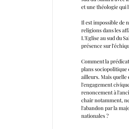
et une théologie qui
Il est impossible de 
religions dans les af
L'Eglise au sud du S
présence sur l'échiqu
Comment la prédicatio
plans sociopolitique 
ailleurs. Mais quell
l'engagement civique 
renoncement à l'anci
chair notamment, ne 
l'abandon par la maj
nationales ?