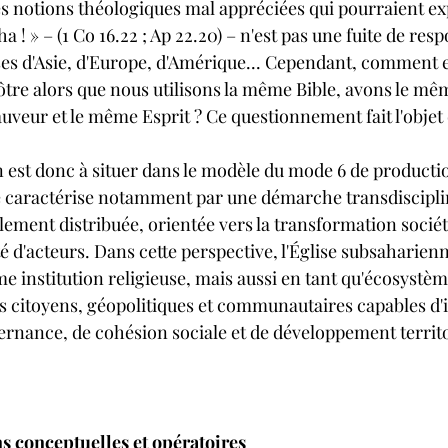
 notions théologiques mal appréciées qui pourraient expl
a ! » – (1 Co 16.22 ; Ap 22.20) – n'est pas une fuite de resp
ises d'Asie, d'Europe, d'Amérique... Cependant, comment e
ôtre alors que nous utilisons la même Bible, avons le mêm
veur et le même Esprit ? Ce questionnement fait l'objet d
n est donc à situer dans le modèle du mode 6 de producti
 caractérise notamment par une démarche transdisciplin
lement distribuée, orientée vers la transformation sociéta
é d'acteurs. Dans cette perspective, l'Église subsaharienn
institution religieuse, mais aussi en tant qu'écosystèm
s citoyens, géopolitiques et communautaires capables d'i
nance, de cohésion sociale et de développement territo
ons conceptuelles et opératoires