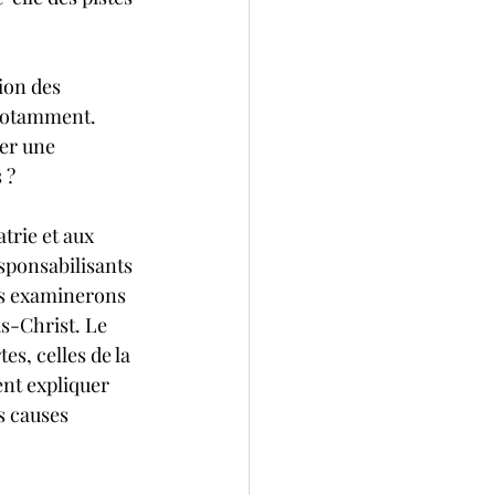
ion des 
s notamment. 
er une 
 ?
trie et aux 
sponsabilisants 
us examinerons 
s-Christ. Le 
s, celles de la 
nt expliquer 
s causes 