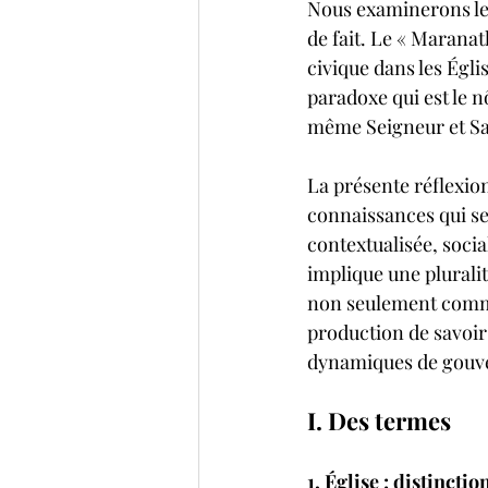
Nous examinerons les
de fait. Le « Maranath
civique dans les Égl
paradoxe qui est le n
même Seigneur et Sau
La présente réflexio
connaissances qui se
contextualisée, socia
implique une pluralit
non seulement comme 
production de savoir
dynamiques de gouver
I. Des termes
1. Église : distincti