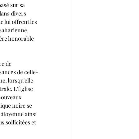
asé sur sa 
ans divers 
 lui offrent les 
bsaharienne, 
ière honorable 
ce de 
sances de celle-
e, lorsqu'elle 
rale. L'Église 
 nouveaux 
ique noire se 
citoyenne ainsi 
 sollicitées et 