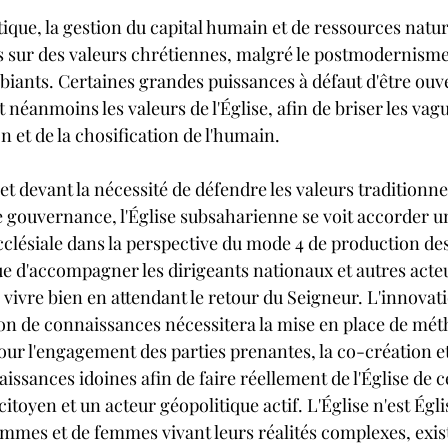
que, la gestion du capital humain et de ressources natur
s sur des valeurs chrétiennes, malgré le postmodernisme 
ants. Certaines grandes puissances à défaut d'être ouv
néanmoins les valeurs de l'Église, afin de briser les vag
 et de la chosification de l'humain.
et devant la nécessité de défendre les valeurs traditionnel
ne gouvernance, l'Église subsaharienne se voit accorder u
ecclésiale dans la perspective du mode 4 de production des
e d'accompagner les dirigeants nationaux et autres acte
ivre bien en attendant le retour du Seigneur. L'innovati
tion de connaissances nécessitera la mise en place de mét
our l'engagement des parties prenantes, la co-création et
ssances idoines afin de faire réellement de l'Église de ce
toyen et un acteur géopolitique actif. L'Église n'est Égli
es et de femmes vivant leurs réalités complexes, existen