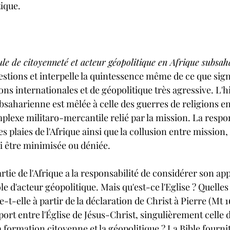
tique.
e de citoyenneté et acteur géopolitique en Afrique subsah
estions et interpelle la quintessence même de ce que sign
ons internationales et de géopolitique très agressive. L'hi
ubsaharienne est mêlée à celle des guerres de religions en
mplexe militaro-mercantile relié par la mission. La respon
s plaies de l'Afrique ainsi que la collusion entre mission
ni être minimisée ou déniée.
rtie de l'Afrique a la responsabilité de considérer son appe
le d'acteur géopolitique. Mais qu'est-ce l'Eglise ? Quelles
-elle à partir de la déclaration de Christ à Pierre (Mt 16
ort entre l'Église de Jésus-Christ, singulièrement celle de
 formation citoyenne et la géopolitique ? La Bible fournit