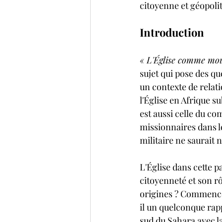
citoyenne et géopoli
Introduction
« L'Église comme moul
sujet qui pose des qu
un contexte de relati
l'Église en Afrique s
est aussi celle du co
missionnaires dans le
militaire ne saurait 
L'Église dans cette pa
citoyenneté et son rô
origines ? Commence-t
il un quelconque rapp
sud du Sahara avec la