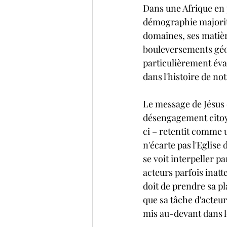
Dans une Afrique en 
démographie majorit
domaines, ses matière
bouleversements géop
particulièrement éva
dans l'histoire de no
Le message de Jésus d
désengagement citoye
ci – retentit comme u
n'écarte pas l'Eglise 
se voit interpeller p
acteurs parfois inatt
doit de prendre sa p
que sa tâche d'acteur
mis au-devant dans le