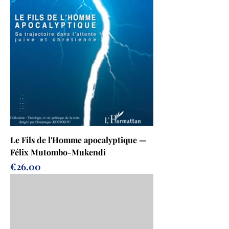
Le Fils de l'Homme apocalyptique —
Félix Mutombo-Mukendi
Prix
€26.00