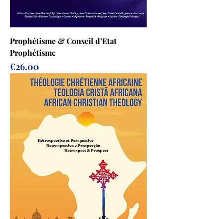
Prophétisme & Conseil d’Etat
Prophétisme
Prix
€26.00