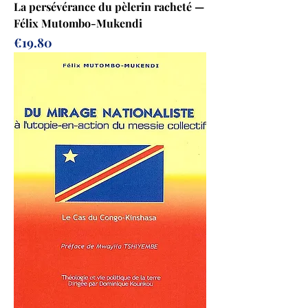
La persévérance du pèlerin racheté —
Félix Mutombo-Mukendi
Prix
€19.80