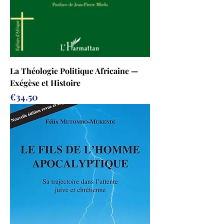
La Théologie Politique Africaine —
Exégèse et Histoire
Prix
€34.50