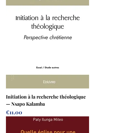
Initiation à la recherche théologique
— Nsapo Kalamba
Prix
€11.00