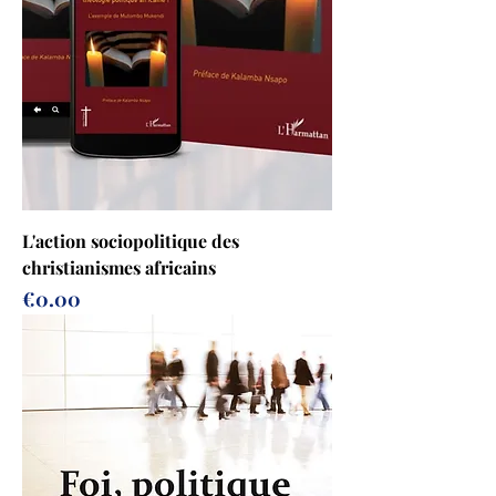
L'action sociopolitique des
christianismes africains
Prix
€0.00