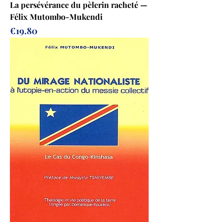
La persévérance du pèlerin racheté —
Félix Mutombo-Mukendi
Prix
€19.80