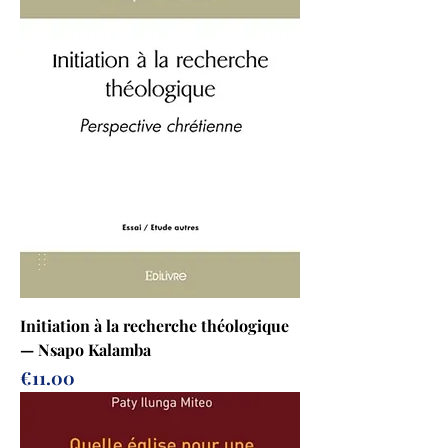
Initiation à la recherche théologique
— Nsapo Kalamba
Prix
€11.00