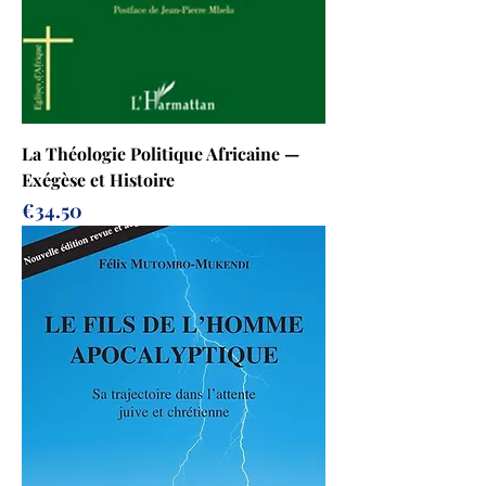
La Théologie Politique Africaine —
Exégèse et Histoire
Prix
€34.50