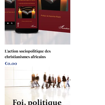
L'action sociopolitique des
christianismes africains
Prix
€0.00