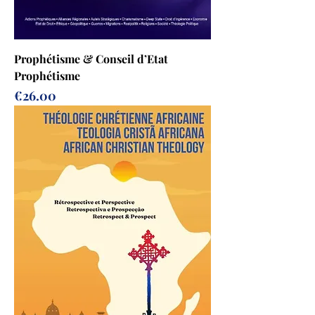
Prophétisme & Conseil d’Etat
Prophétisme
Prix
€26.00