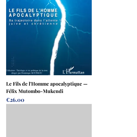
Le Fils de l'Homme apocalyptique —
Félix Mutombo-Mukendi
Prix
€26.00