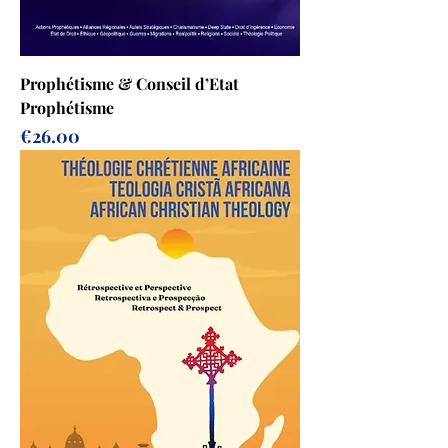
Prophétisme & Conseil d’Etat
Prophétisme
Prix
€26.00