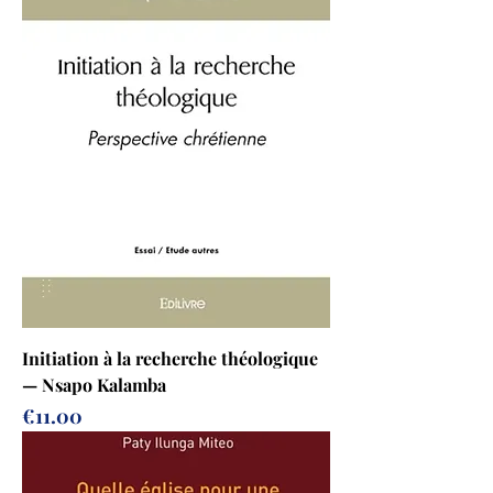
Initiation à la recherche théologique
— Nsapo Kalamba
Prix
€11.00