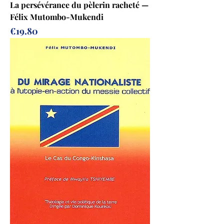
La persévérance du pèlerin racheté —
Félix Mutombo-Mukendi
Prix
€19.80