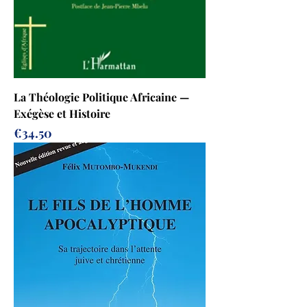
La Théologie Politique Africaine —
Exégèse et Histoire
Prix
€34.50