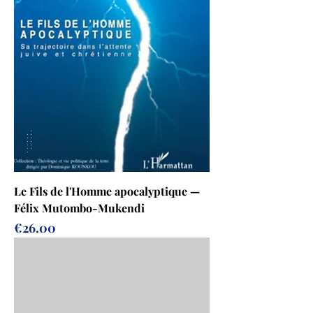
Le Fils de l'Homme apocalyptique —
Félix Mutombo-Mukendi
Prix
€26.00