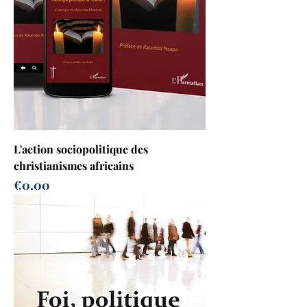
L'action sociopolitique des
christianismes africains
Prix
€0.00