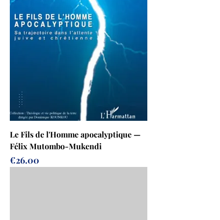
Le Fils de l'Homme apocalyptique —
Félix Mutombo-Mukendi
Prix
€26.00