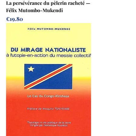
La persévérance du pèlerin racheté —
Félix Mutombo-Mukendi
Prix
€19.80