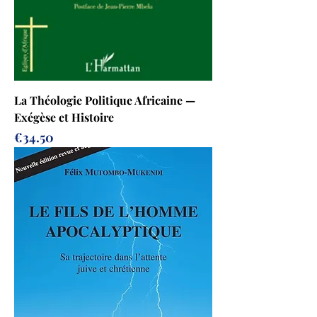
La Théologie Politique Africaine —
Exégèse et Histoire
Prix
€34.50