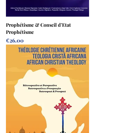
Prophétisme & Conseil d’Etat
Prophétisme
Prix
€26.00