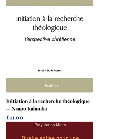
Initiation à la recherche théologique
— Nsapo Kalamba
Prix
€11.00