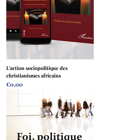
L'action sociopolitique des
christianismes africains
Prix
€0.00