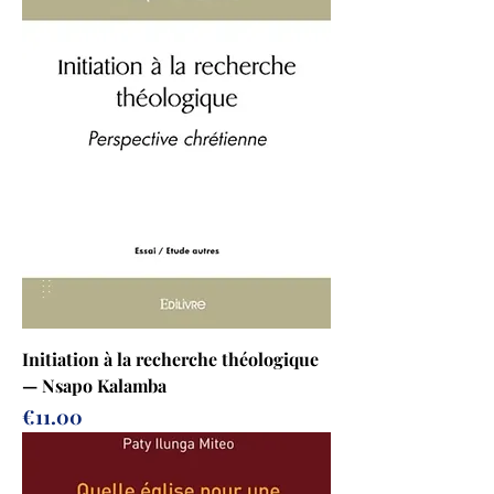
Initiation à la recherche théologique
— Nsapo Kalamba
Price
€11.00