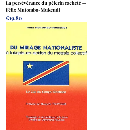
La persévérance du pèlerin racheté —
Félix Mutombo-Mukendi
Price
€19.80