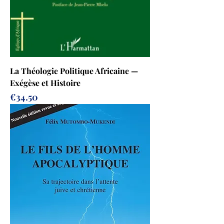
La Théologie Politique Africaine —
Exégèse et Histoire
Price
€34.50