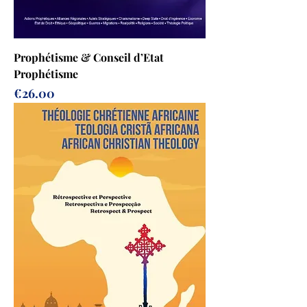
Prophétisme & Conseil d’Etat
Prophétisme
Price
€26.00