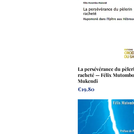
La persévérance du pèler
racheté — Félix Mutomb
Mukendi
Prix
€19.80