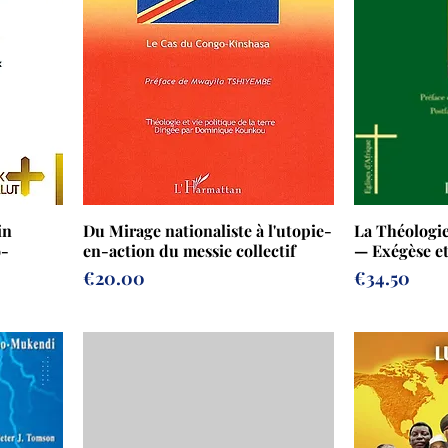
in
Du Mirage nationaliste à l'utopie-
La Théologie
o-
en-action du messie collectif
— Exégèse et
Prix
Prix
€20.00
€34.50