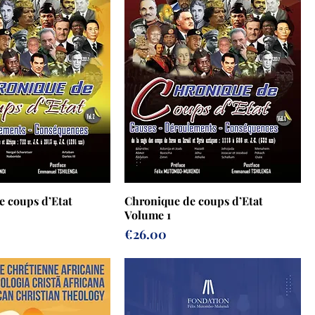
e coups d’Etat
Chronique de coups d’Etat
Volume 1
Prix
€26.00