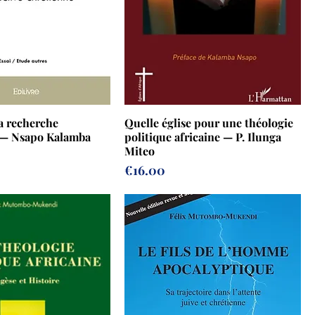
la recherche
Quelle église pour une théologie
 — Nsapo Kalamba
politique africaine — P. Ilunga
Miteo
Prix
€16.00