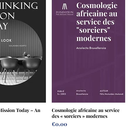
Mission Today – An
Cosmologie africaine au service
des « sorciers » modernes
Prix
€0.00