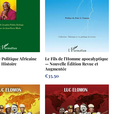
 Politique Africaine
Le Fils de l'Homme apocalyptique
 Histoire
— Nouvelle Édition Revue et
Augmentée
Prix
€35.50