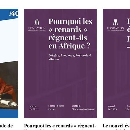
ude de
Pourquoi les « renards » règnent-
Le nouvel év