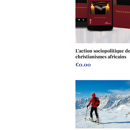
L'action sociopolitique d
christianismes africains
Prix
€0.00