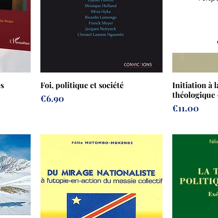
es
Foi, politique et société
Initiation à 
théologique
Prix
€6.90
Prix
€11.00