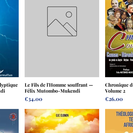
lyptique
Le Fils de l'Homme souffrant —
Chronique d
di
Félix Mutombo-Mukendi
Volume 2
Prix
Prix
€34.00
€26.00