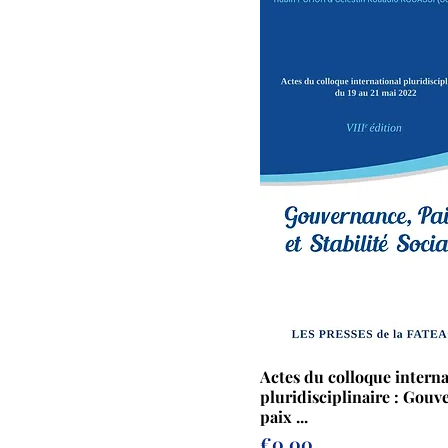
Actes du colloque interna
pluridisciplinaire : Gouv
paix ...
Prix
€0.00