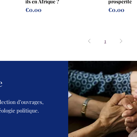
ils en Afrique ?
prospérité
Prix
Prix
€0.00
€0.00
1
e
lection d’ouvrages,
éologie politique.