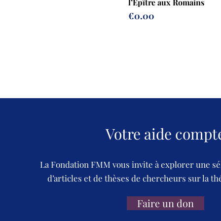
l’Épître aux Romains
Prix
€0.00
Votre aide compt
La Fondation FMM vous invite à explorer une sé
d’articles et de thèses de chercheurs sur la th
Faire un don