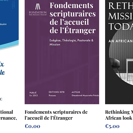
tional
Fondements scripturaires de
Rethinking 
ernance,
l’accueil de l’Étranger
African look
Prix
Prix
€0.00
€5.00