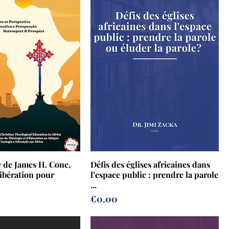
 de James H. Cone,
Défis des églises africaines dans
ibération pour
l’espace public : prendre la parole
...
Prix
€0.00